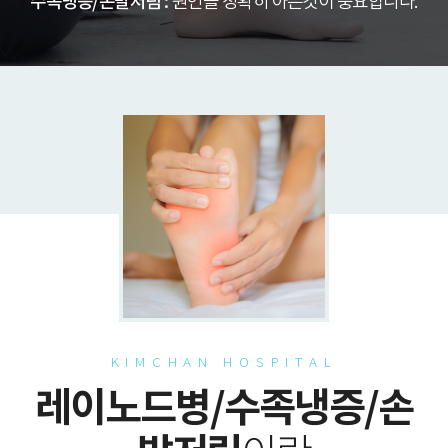
수족냉증/손발저림 :
원인을 정확히 아는것이 중요합니다.
KIMCHAN HOSPITAL
레이노드병/수족냉증/손