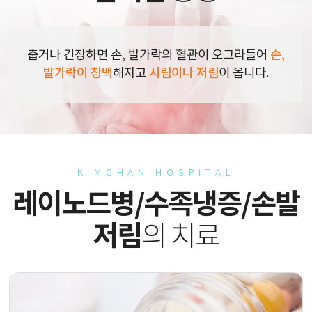
춥거나 긴장하면 손, 발가락의 혈관이 오그라들어
손,
발가락이 창백
해지고
시림이나 저림
이 옵니다.
KIMCHAN HOSPITAL
레이노드병/수족냉증/손발
저림
의 치료