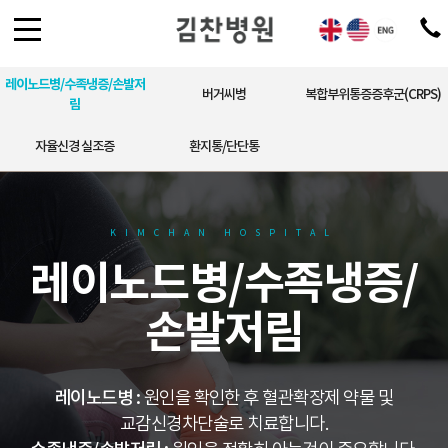
레이노드병/수족냉증/손발저
버거씨병
복합부위통증증후군(CRPS)
림
자율신경 실조증
환지통/단단통
KIMCHAN HOSPITAL
레이노드병/수족냉증/
손발저림
레이노드병 :
원인을 확인한 후 혈관확장제 약물 및
교감신경차단술로 치료합니다.