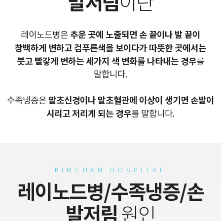
발저림
이란
추운 곳에 노출되면 손 끝이나 발 끝이
레이노드병은
창백하게 변하고 검푸른색을 보이다가 따뜻한 곳에서는
붓고 빨갛게 변하는 세가지 색 변화를 나타내는 경우
를
말합니다.
말초신경이나 말초혈관에 이상이 생기면 손발이
수족냉증은
시리고 저리게 되는 경우
를 말합니다.
KIMCHAN HOSPITAL
레이노드병/수족냉증/손
발저림
원인