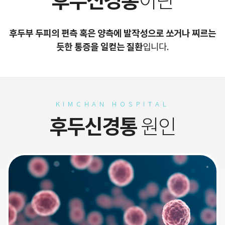
후두신경통
이란
후두부 두피의 편측 혹은 양측에 발작성으로 쏘거나 찌르는
듯한 통증을 일컫는 질환
입니다.
KIMCHAN HOSPITAL
후두신경통
원인