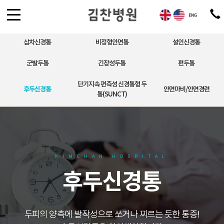
삼차신경통
비정형안면통
설인신경통
군발두통
긴장성두통
편두통
단기지속 편측성 신경통형 두
후두신경통
안면마비/안면경련
통(SUNCT)
KIMCHAN HOSPITAL
후두신경통
두피의 양측에 발작성으로 쏘거나 찌르는 듯한 통증!