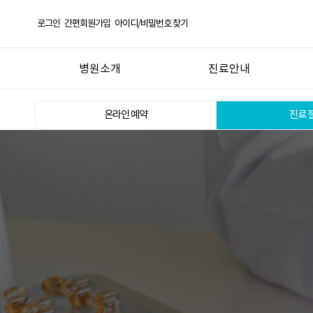
로그인
간편회원가입
아이디/비밀번호 찾기
병원소개
진료안내
인사말
온라인 예약
온라인 예약
진료 
의료진소개
진료 절차
둘러보기
입·퇴원 안내
장비소개
증명서 발급 안내
오시는 길 / 진료시간
비급여항목 안내