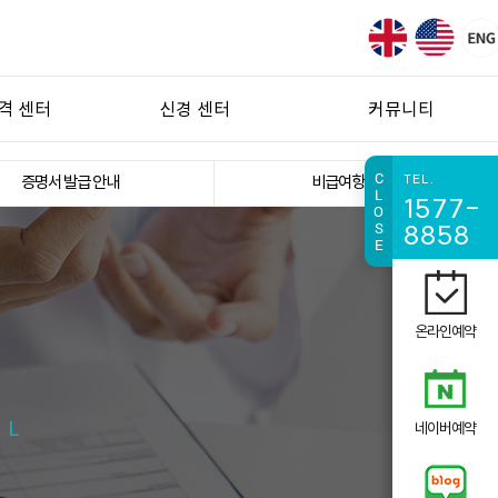
격 센터
신경 센터
커뮤니티
스크
레이노드병/수족냉증/손발저림
병원소식
C
TEL.
증명서 발급 안내
비급여항목 안내
L
1577-
스크
버거씨병
언론보도
O
S
8858
견
복합부위통증증후군(CRPS)
E
절염
자율신경 실조증
증후군
환지통/단단통
온라인예약
증후군
경통
협착증
AL
네이버예약
통증증후군
 증후군