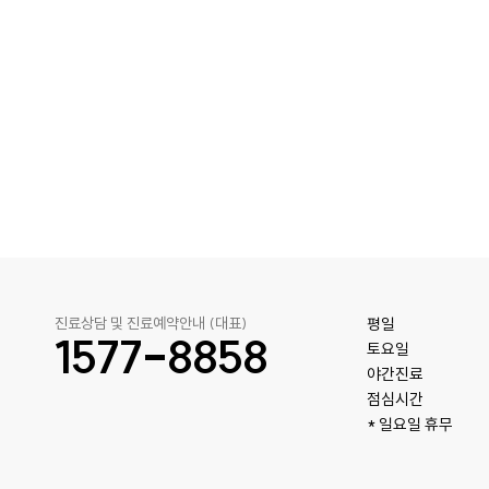
진료상담 및 진료예약안내 (대표)
평일

1577-8858
토요일 

야간진료

점심시간 

* 일요일 휴무