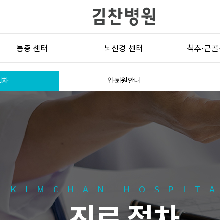
통증 센터
뇌신경 센터
척추·근골
대상포진
삼차신경통
목디
절차
입·퇴원 안내
통풍
비정형안면통
허리디
기능성 복통
설인신경통
오십
당뇨병성 통증
군발두통
골관
신경병증성 통증
긴장성두통
근근막
섬유근육통
편두통
수근관
암성 통증
후두신경통
좌골신
단기지속 편측성 신경통형 두통
척추관
KIMCHAN HOSPIT
(SUNCT)
척추수술 후 
안면마비/안면경련
흉곽출구