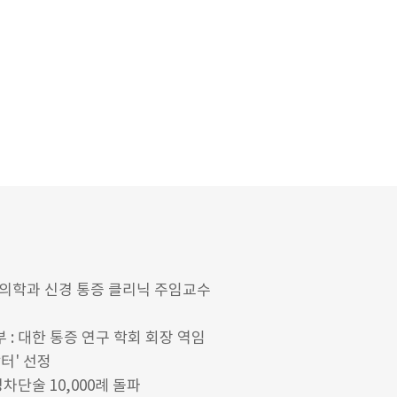
의학과 신경 통증 클리닉 주임교수
부 : 대한 통증 연구 학회 회장 역임
터' 선정
단술 10,000례 돌파