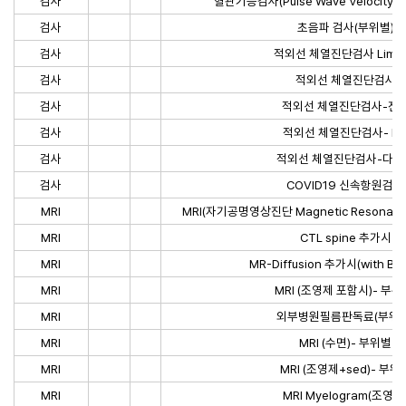
검사
혈관기능검사(Pulse Wave Velocity M
검사
초음파 검사(부위별)
검사
적외선 체열진단검사 Limit
검사
적외선 체열진단검사
검사
적외선 체열진단검사-전
검사
적외선 체열진단검사- IC
검사
적외선 체열진단검사-다한
검사
COVID19 신속항원검사
MRI
MRI(자기공명영상진단 Magnetic Resonance
MRI
CTL spine 추가시
MRI
MR-Diffusion 추가시(with Bas
MRI
MRI (조영제 포함시)- 부위
MRI
외부병원필름판독료(부위당
MRI
MRI (수면)- 부위별
MRI
MRI (조영제+sed)- 부위
MRI
MRI Myelogram(조영제