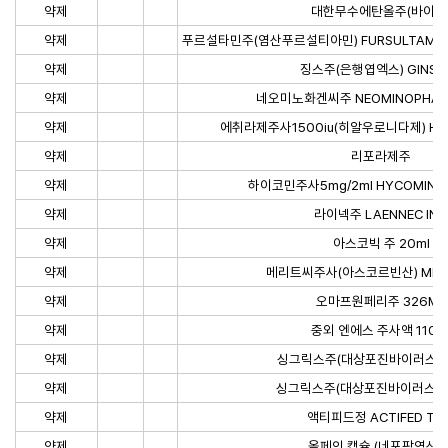
약제
대한무수에탄올주(바이알
약제
푸르설타민주(염산푸르설티아민) FURSULTAMIN INJ.
약제
징스주(은행엽엑스) GINS IN
약제
네오미노화겐씨주 NEOMINOPHAGEN
약제
에취라제주사1500iu(히알우로니다제) H-RAS
약제
리포라제주
약제
하이코민주사5mg/2ml HYCOMIN IN
약제
라이넥주 LAENNEC INJ
약제
아스코빅 주 20ml
약제
메리트씨주사(아스코르빈산) MERIT 
약제
오마프원페리주 326ML
약제
중외 엔에스 주사액 110m
약제
싱그릭스주(대상포진바이러스백신
약제
싱그릭스주(대상포진바이러스백신
약제
액티피드정 ACTIFED TAB
약제
올페인 캡슐 (네포팜염산염