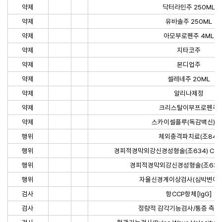
약제
닥터라민주 250ML
약제
유바솔주 250ML
약제
아모부로펜주 4ML
약제
지타코주
약제
본디업주
약제
셀레네주 20ML
약제
알리나제정
약제
크리스탈이부프로펜주
약제
스카이셀플루(독감백신) 3
행위
체외충격파치료(조84)
행위
경피적경막외강신경성형술(조634) Cervic
행위
경피적경막외강신경성형술(조634) 
행위
자율신경계이상검사(심박변이도
검사
항CCP항체[IgG]
검사
정량적 감각기능검사/통증 측정