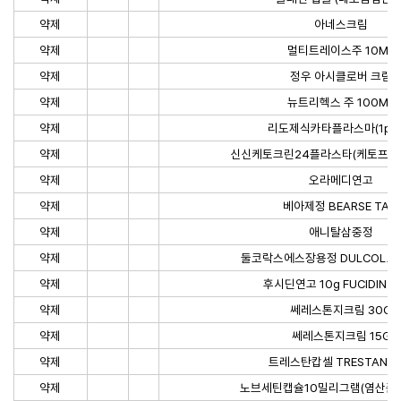
약제
아네스크림
약제
멀티트레이스주 10ML
약제
정우 아시클로버 크림
약제
뉴트리헥스 주 100ML
약제
리도제식카타플라스마(1pac
약제
신신케토크린24플라스타(케토프로펜)
약제
오라메디연고
약제
베아제정 BEARSE TAB.
약제
애니탈삼중정
약제
둘코락스에스장용정 DULCOLAX-
약제
후시딘연고 10g FUCIDIN OI
약제
쎄레스톤지크림 30G
약제
쎄레스톤지크림 15G
약제
트레스탄캅셀 TRESTAN C
약제
노브세틴캡슐10밀리그램(염산플