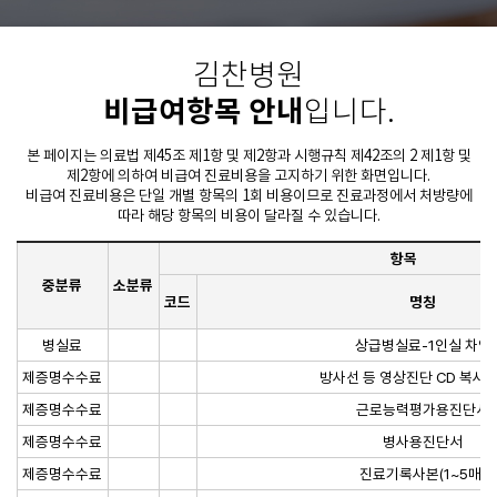
김찬병원
비급여항목 안내
입니다.
본 페이지는 의료법 제45조 제1항 및 제2항과 시행규칙 제42조의 2 제1항 및
제2항에 의하여 비급여 진료비용을 고지하기 위한 화면입니다.
비급여 진료비용은 단일 개별 항목의 1회 비용이므로 진료과정에서 처방량에
따라 해당 항목의 비용이 달라질 수 있습니다.
항목
중분류
소분류
코드
명칭
병실료
상급병실료-1인실 차액
제증명수수료
방사선 등 영상진단 CD 복사
제증명수수료
근로능력평가용진단서
제증명수수료
병사용진단서
제증명수수료
진료기록사본(1~5매)