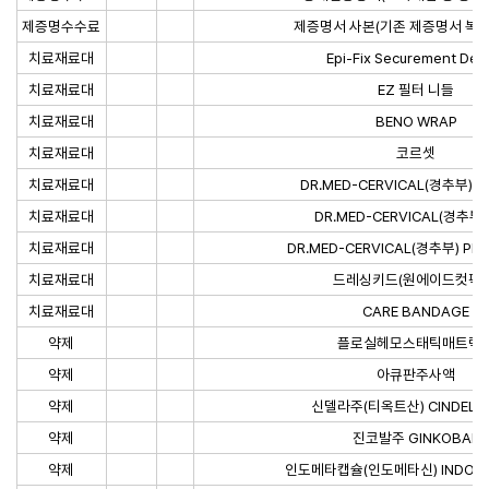
제증명수수료
제증명서 사본(기존 제증명서 복사
치료재료대
Epi-Fix Securement Dev
치료재료대
EZ 필터 니들
치료재료대
BENO WRAP
치료재료대
코르셋
치료재료대
DR.MED-CERVICAL(경추부) T
치료재료대
DR.MED-CERVICAL(경추부) 
치료재료대
DR.MED-CERVICAL(경추부) Phil
치료재료대
드레싱키드(원에이드컷픽스
치료재료대
CARE BANDAGE
약제
플로실헤모스태틱매트릭
약제
아큐판주사액
약제
신델라주(티옥트산) CINDELLA 
약제
진코발주 GINKOBAL
약제
인도메타캡슐(인도메타신) INDOME