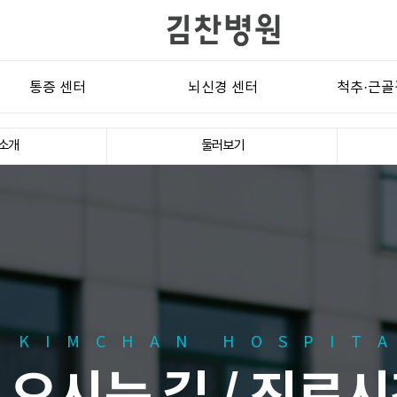
통증 센터
뇌신경 센터
척추·근골
대상포진
삼차신경통
목디
소개
둘러보기
통풍
비정형안면통
허리디
기능성 복통
설인신경통
오십
당뇨병성 통증
군발두통
골관
신경병증성 통증
긴장성두통
근근막
섬유근육통
편두통
수근관
암성 통증
후두신경통
좌골신
단기지속 편측성 신경통형 두통
척추관
KIMCHAN HOSPIT
(SUNCT)
척추수술 후 
안면마비/안면경련
흉곽출구