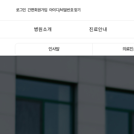
로그인
간편회원가입
아이디/비밀번호 찾기
병원소개
진료안내
인사말
온라인 예약
인사말
의료진
의료진소개
진료 절차
둘러보기
입·퇴원 안내
장비소개
증명서 발급 안내
오시는 길 / 진료시간
비급여항목 안내