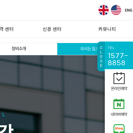
격 센터
신경 센터
커뮤니티
스크
레이노드병/수족냉증/손발저림
병원소식
C
TEL.
장비소개
오시는 길 / 진료시간
L
1577-
스크
버거씨병
언론보도
O
S
8858
견
복합부위통증증후군(CRPS)
E
절염
자율신경 실조증
증후군
환지통/단단통
온라인예약
증후군
경통
협착증
AL
네이버예약
통증증후군
 증후군