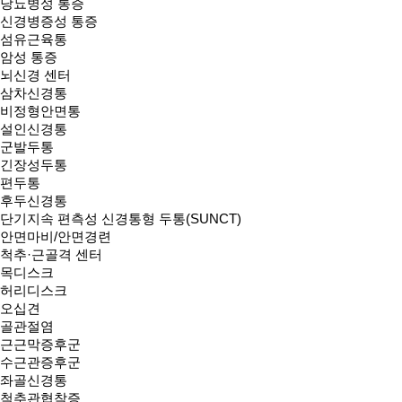
당뇨병성 통증
신경병증성 통증
섬유근육통
암성 통증
뇌신경 센터
삼차신경통
비정형안면통
설인신경통
군발두통
긴장성두통
편두통
후두신경통
단기지속 편측성 신경통형 두통(SUNCT)
안면마비/안면경련
척추·근골격 센터
목디스크
허리디스크
오십견
골관절염
근근막증후군
수근관증후군
좌골신경통
척추관협착증