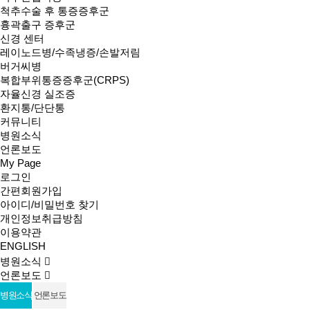
척추수술 후 통증증후군
흉곽출구 증후군
신경 센터
레이노드병/수족냉증/손발저림
버거씨병
복합부위통증증후군(CRPS)
자율신경 실조증
환지통/단단통
커뮤니티
병원소식
언론보도
My Page
로그인
간편회원가입
아이디/비밀번호 찾기
개인정보취급방침
이용약관
ENGLISH
병원소식
언론보도
병원소식
언론보도