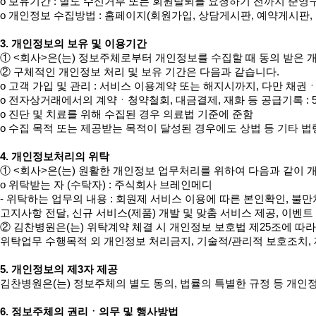
ο 보유기간 : 별도 수신거부 또는 회원탈퇴를 요청하기 전까지 준영구
ο 개인정보 수집방법 : 홈페이지(회원가입, 상담게시판, 예약게시판, 
3. 개인정보의 보유 및 이용기간
① <회사>은(는) 정보주체로부터 개인정보를 수집할 때 동의 받은
② 구체적인 개인정보 처리 및 보유 기간은 다음과 같습니다. 

ο 고객 가입 및 관리 : 서비스 이용계약 또는 해지시까지, 다만 
ο 전자상거래에서의 계약ㆍ청약철회, 대금결제, 재화 등 공급기록 : 5년
ο 진단 및 치료를 위해 수집된 경우 의료법 기준에 준함 

ο 수집 목적 또는 제공받는 목적이 달성된 경우에도 상법 등 기타 법
4. 개인정보처리의 위탁
① <회사>은(는) 원활한 개인정보 업무처리를 위하여 다음과 같이 
ο 위탁받는 자 (수탁자) : 주식회사 브레인메디

- 위탁하는 업무의 내용 : 회원제 서비스 이용에 따른 본인확인, 불만처
고지사항 전달, 신규 서비스(제품) 개발 및 맞춤 서비스 제공, 이벤트 
② 김찬병원은(는) 위탁계약 체결 시 개인정보 보호법 제25조에 따라

위탁업무 수행목적 외 개인정보 처리금지, 기술적/관리적 보호조치, 
5. 개인정보의 제3자 제공
김찬병원은(는) 정보주체의 별도 동의, 법률의 특별한 규정 등 개인
6. 정보주체의 권리ㆍ의무 및 행사방법